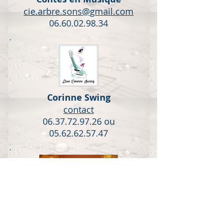
cie.arbre.sons@gmail.com
06.60.02.98.34
Corinne Swing
contact
06.37.72.97.26
ou
05.62.62.57.47
C(h)oeur en Fête
lechoeurenfete@gmx.fr