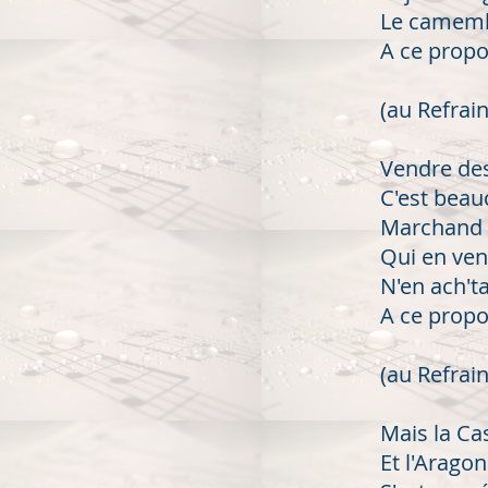
Le camembe
A ce prop
(au Refrain
Vendre des
C'est bea
Marchand d
Qui en ven
N'en ach'ta
A ce propo
(au Refrain
Mais la Cas
Et l'Aragon 