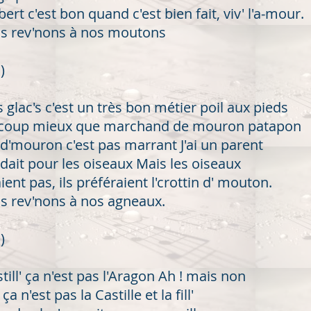
rt c'est bon quand c'est bien fait, v
iv' l'a-mour.
os rev'nons à nos moutons
)
 glac's c'est un très bon métier poil aux pieds
ucoup mieux que marchand de mouron patapon
'mouron c'est pas marrant J'ai un parent
dait pour les oiseaux Mais les oiseaux
ient pas, ils préféraient l'crottin d' mouton.
s rev'nons à nos agneaux.
)
till' ça n'est pas l'Aragon Ah ! mais non
ça n'est pas la Castille et la fill'